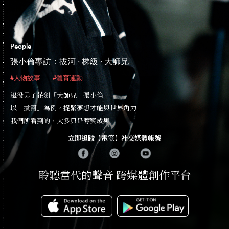
People
張小倫專訪：拔河 · 梯級 · 大師兄
#人物故事
#體育運動
退役男子花劍「大師兄」張小倫
以「拔河」為例，捉緊夢想才能與世界角力
我們所看到的，大多只是奪獎成果
立即追蹤【電笠】社交媒體帳號
聆聽當代的聲音 跨媒體創作平台