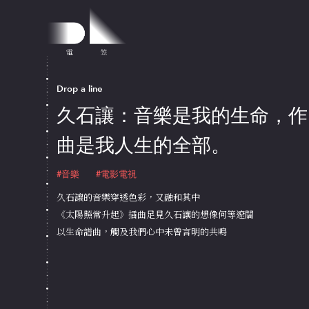
Drop a line
久石讓：音樂是我的生命，作
曲是我人生的全部。
#音樂
#電影電視
久石讓的音樂穿透色彩，又融和其中
《太陽照常升起》插曲足見久石讓的想像何等遼闊
以生命譜曲，觸及我們心中未曾言明的共鳴