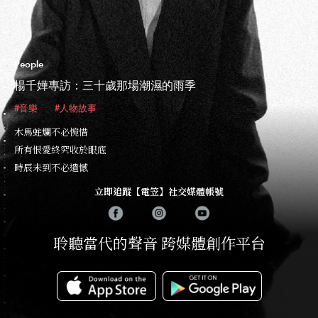
People
楊千嬅專訪：三十歲那場潮濕的雨季
#音樂
#人物故事
木馬蛀爛不必惋惜
所有恨愛終究收於眼底
時辰未到不必遺憾
立即追蹤【電笠】社交媒體帳號
聆聽當代的聲音 跨媒體創作平台